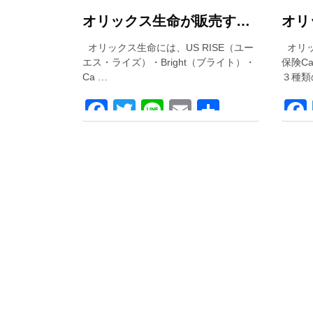
オリックス生命が販売する３つの外貨建て保険を徹底比較！
オリックス生命には、US RISE（ユー
オリッ
エス・ライズ）・Bright（ブライト）・
保険C
Ca …
３種類
Facebook
Twitter
Line
Email
共
有