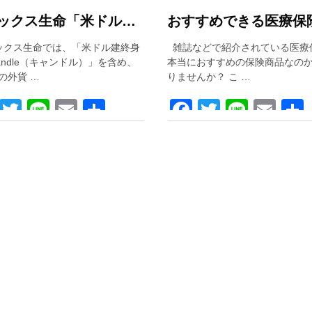
オリックス生命「米ドル建終身保険Candle（キャンドル）」を解説！
クス生命では、「米ドル建終身
雑誌などで紹介されている医療
andle（キャンドル）」を含め、
本当におすすめの保険商品なの
の外貨 …
りませんか？ こ …
Facebook
Twitter
Line
Email
共
Facebook
Twitter
Line
Ema
有