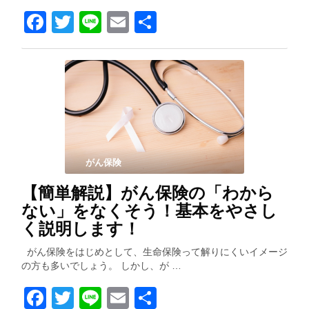
Facebook
Twitter
Line
Email
共
有
がん保険
【簡単解説】がん保険の「わから
ない」をなくそう！基本をやさし
く説明します！
がん保険をはじめとして、生命保険って解りにくいイメージ
の方も多いでしょう。 しかし、が …
Facebook
Twitter
Line
Email
共