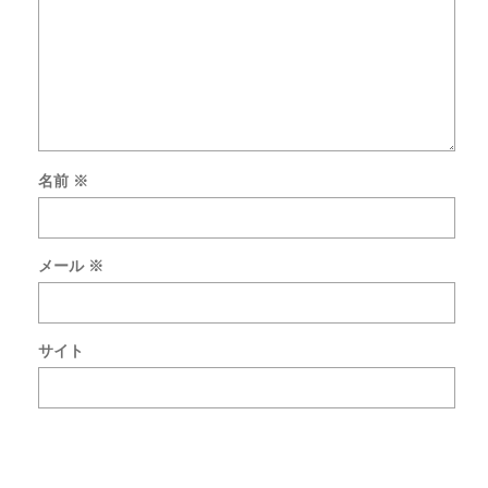
名前
※
次
回
の
メール
※
コ
メ
ン
ト
サイト
で
使
用
す
る
た
め