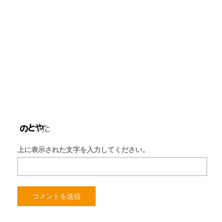
ド
レ
ス
サ
イ
ト
を
保
存
す
る
上に表示された文字を入力してください。