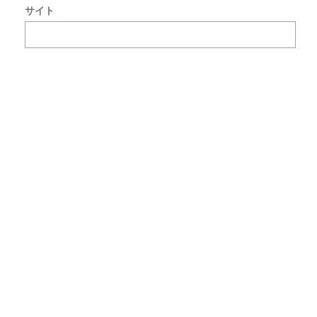
サイト
で
使
用
す
る
た
め
ブ
ラ
ウ
ザ
ー
に
自
分
の
名
前
メ
ー
ル
ア