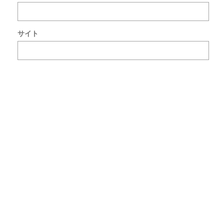
メ
ン
ト
サイト
で
使
用
す
る
た
め
ブ
ラ
ウ
ザ
ー
に
自
分
の
名
前
メ