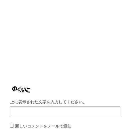
ー
ル
ア
ド
レ
ス
サ
イ
ト
を
保
存
す
る
上に表示された文字を入力してください。
新しいコメントをメールで通知