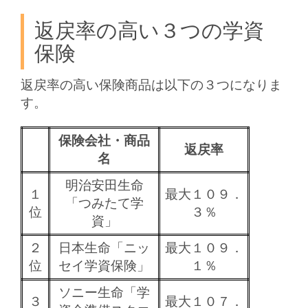
返戻率の高い３つの学資
保険
返戻率の高い保険商品は以下の３つになりま
す。
保険会社・商品
返戻率
名
明治安田生命
１
最大１０９．
「つみたて学
位
３％
資」
２
日本生命「ニッ
最大１０９．
位
セイ学資保険」
１％
ソニー生命「学
３
最大１０７．