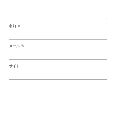
名前
※
次
回
の
メール
※
コ
メ
ン
ト
サイト
で
使
用
す
る
た
め
ブ
ラ
ウ