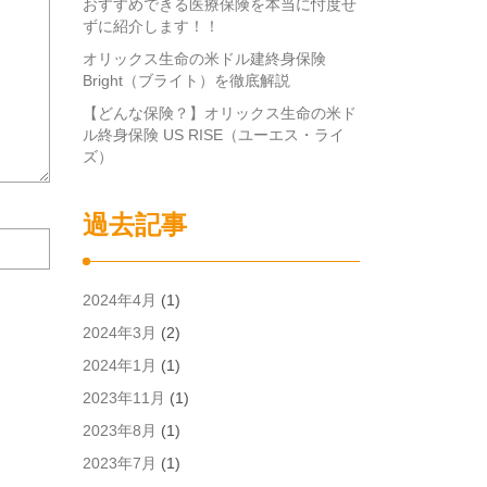
おすすめできる医療保険を本当に忖度せ
ずに紹介します！！
オリックス生命の米ドル建終身保険
Bright（ブライト）を徹底解説
【どんな保険？】オリックス生命の米ド
ル終身保険 US RISE（ユーエス・ライ
ズ）
過去記事
次
回
の
コ
2024年4月
(1)
メ
2024年3月
(2)
ン
ト
2024年1月
(1)
で
2023年11月
(1)
使
用
2023年8月
(1)
す
2023年7月
(1)
る