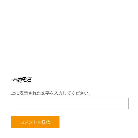
ド
レ
ス
サ
イ
ト
を
保
存
す
る
上に表示された文字を入力してください。