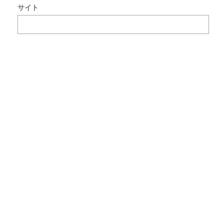
サイト
で
使
用
す
る
た
め
ブ
ラ
ウ
ザ
ー
に
自
分
の
名
前
メ
ー
ル
ア