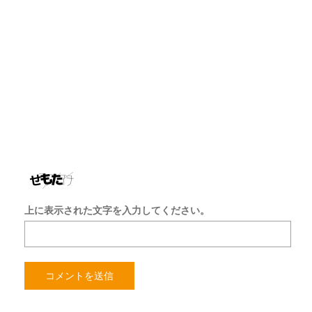
ド
レ
ス
サ
イ
ト
を
保
存
す
る
上に表示された文字を入力してください。