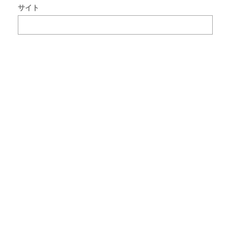
サイト
で
使
用
す
る
た
め
ブ
ラ
ウ
ザ
ー
に
自
分
の
名
前
メ
ー
ル
ア