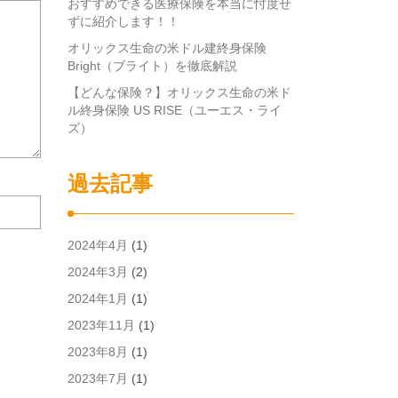
おすすめできる医療保険を本当に忖度せ
ずに紹介します！！
オリックス生命の米ドル建終身保険
Bright（ブライト）を徹底解説
【どんな保険？】オリックス生命の米ド
ル終身保険 US RISE（ユーエス・ライ
ズ）
過去記事
次
回
の
2024年4月
(1)
コ
メ
2024年3月
(2)
ン
2024年1月
(1)
ト
で
2023年11月
(1)
使
2023年8月
(1)
用
す
2023年7月
(1)
る