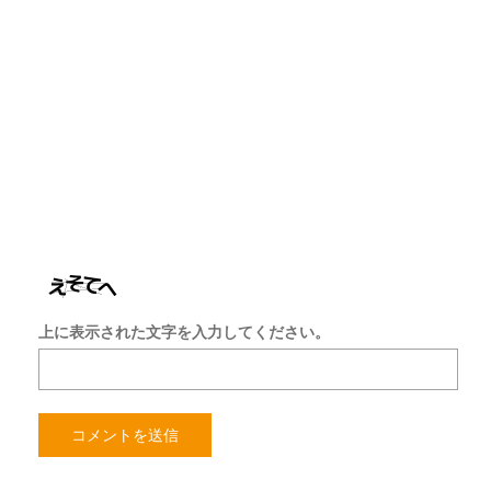
ド
レ
ス
サ
イ
ト
を
保
存
す
る
上に表示された文字を入力してください。