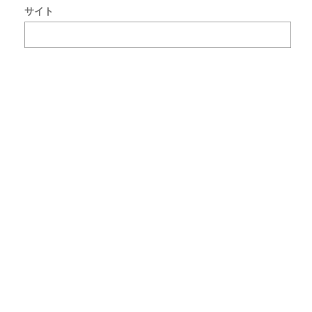
ト
サイト
で
使
用
す
る
た
め
ブ
ラ
ウ
ザ
ー
に
自
分
の
名
前
メ
ー
ル
ア