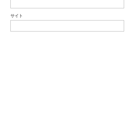
ン
ト
サイト
で
使
用
す
る
た
め
ブ
ラ
ウ
ザ
ー
に
自
分
の
名
前
メ
ー