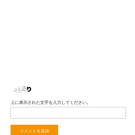
ル
ア
ド
レ
ス
サ
イ
ト
を
保
存
す
る
上に表示された文字を入力してください。