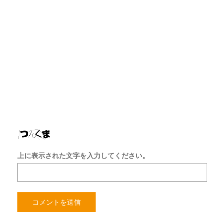
ア
ド
レ
ス
サ
イ
ト
を
保
存
す
る
上に表示された文字を入力してください。