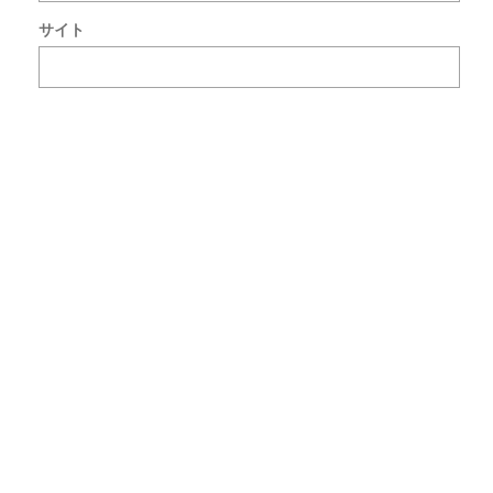
ト
サイト
で
使
用
す
る
た
め
ブ
ラ
ウ
ザ
ー
に
自
分
の
名
前
メ
ー
ル