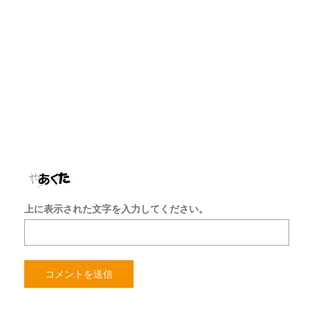
ド
レ
ス
サ
イ
ト
を
保
存
す
る
上に表示された文字を入力してください。