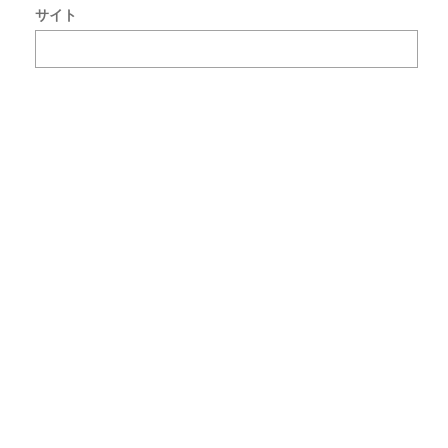
サイト
で
使
用
す
る
た
め
ブ
ラ
ウ
ザ
ー
に
自
分
の
名
前
メ
ー
ル
ア