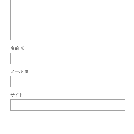
名前
※
次
回
の
メール
※
コ
メ
ン
ト
サイト
で
使
用
す
る
た
め