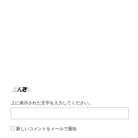
ル
ア
ド
レ
ス
サ
イ
ト
を
保
存
す
る
上に表示された文字を入力してください。
新しいコメントをメールで通知