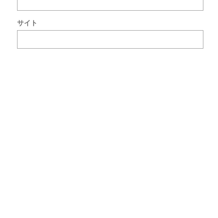
ン
ト
サイト
で
使
用
す
る
た
め
ブ
ラ
ウ
ザ
ー
に
自
分
の
名
前
メ
ー