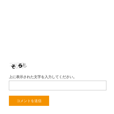
ド
レ
ス
サ
イ
ト
を
保
存
す
る
上に表示された文字を入力してください。