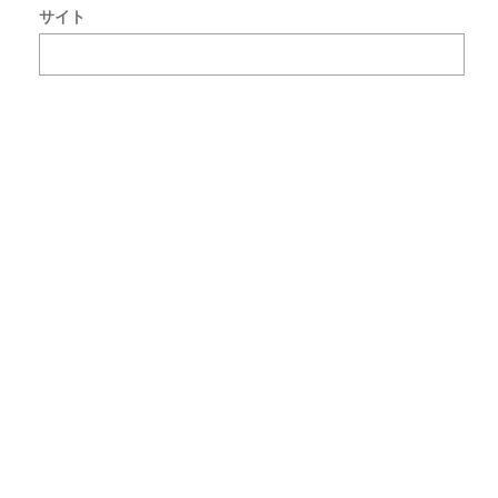
サイト
で
使
用
す
る
た
め
ブ
ラ
ウ
ザ
ー
に
自
分
の
名
前
メ
ー
ル
ア