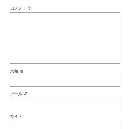
コメント
※
名前
※
次
回
の
メール
※
コ
メ
ン
ト
サイト
で
使