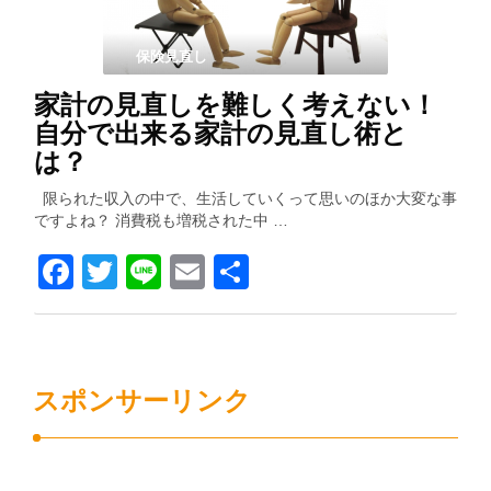
保険見直し
家計の見直しを難しく考えない！
自分で出来る家計の見直し術と
は？
限られた収入の中で、生活していくって思いのほか大変な事
ですよね？ 消費税も増税された中 …
Facebook
Twitter
Line
Email
共
有
スポンサーリンク