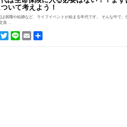
について考えよう！
は就職や結婚など、ライフイベントが始まる年代です。 そんな中で、
交員 …
Facebook
Twitter
Line
Email
共
有