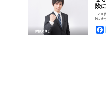
険
２０代
険の外
保険見直し