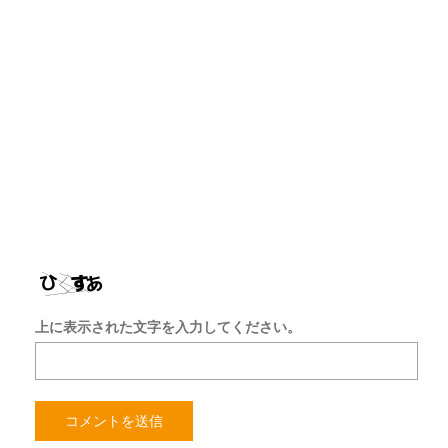
ア
ド
レ
ス
サ
イ
ト
を
保
存
す
る
上に表示された文字を入力してください。