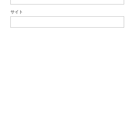
ン
ト
サイト
で
使
用
す
る
た
め
ブ
ラ
ウ
ザ
ー
に
自
分
の
名
前
メ
ー
ル