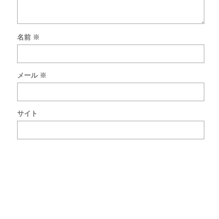
名前
※
次
回
の
メール
※
コ
メ
ン
ト
サイト
で
使
用
す
る
た
め
ブ
ラ
ウ
ザ