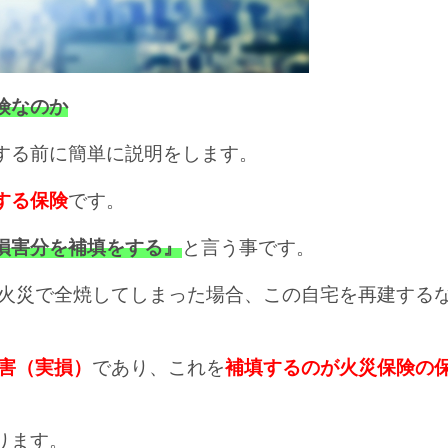
険なのか
する前に簡単に説明をします。
する保険
です。
損害分を補填をする』
と言う事です。
が火災で全焼してしまった場合、この自宅を再建する
害（実損）
であり、これを
補填するのが火災保険の
ります。