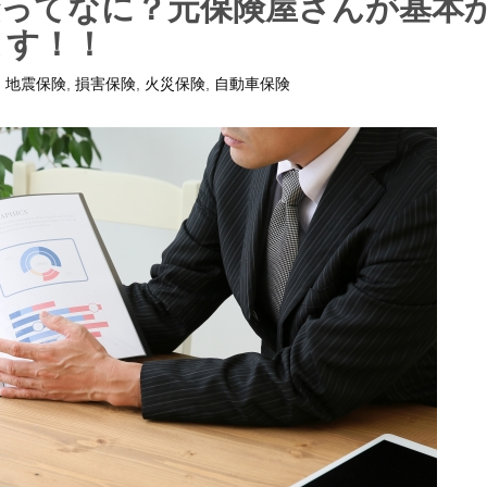
険ってなに？元保険屋さんが基本
ます！！
,
地震保険
,
損害保険
,
火災保険
,
自動車保険