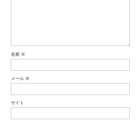
名前
※
次
回
の
メール
※
コ
メ
ン
ト
サイト
で
使
用
す
る
た